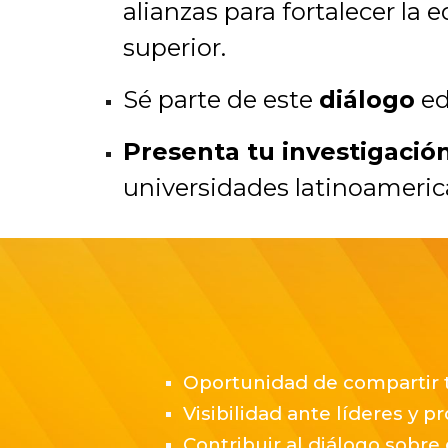
alianzas para fortalecer la 
superior.
Sé parte de este
diálogo
ed
Presenta tu investigació
universidades latinoameric
Oportunidad de compartir t
Visibilidad ante líderes y 
Contribuir al diálogo sobre