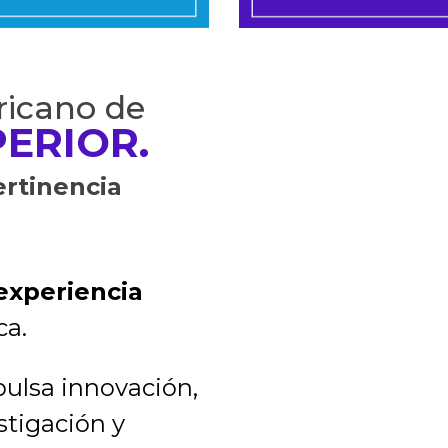
icano de
ERIOR.
ertinencia
experiencia
ca.
ulsa innovación,
estigación y