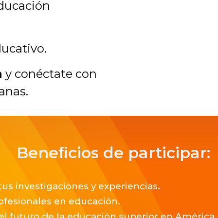
educación
ucativo.
n
y conéctate con
anas.
Beneﬁcios de participar:
us investigaciones y experiencias.
profesionales en educación.
 el futuro de la educación superior en América 